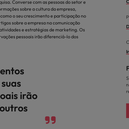
C
esquisa. Converse com as pessoas do setor e
ra o sucesso
ormações sobre a cultura da empresa,
México
m como o seu crescimento e participação no
P
artigos sobre a empresa na comunicação
Nova Zelândia
D
 atividades e estratégias de marketing. Os
vações pessoais irão diferenciá-lo dos
Oriente Médio
C
Portugal
I
minutos da sua entrevista
 os talentos mais requisitados
Reino Unido
mentos
Singapura
S
 suas
n
Suíça
r
oais irão
Tailândia
 outros
Taiwan
ital no local de trabalho
Vietnã