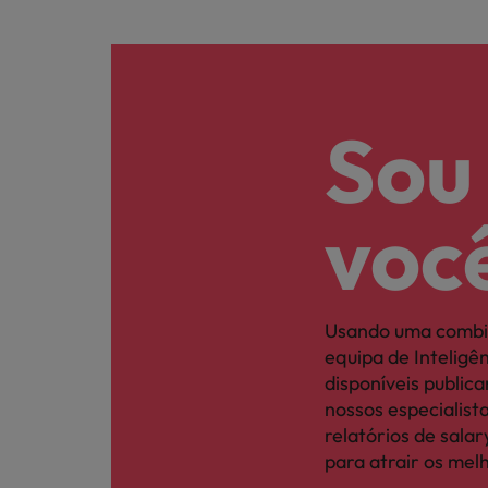
Sou
voc
Usando uma combi
equipa de Intelig
disponíveis publi
nossos especialis
relatórios de sal
para atrair os mel