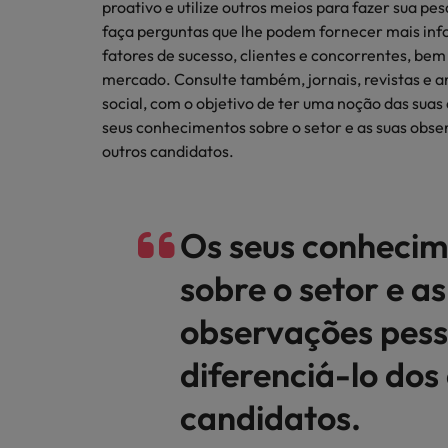
Redescubra a sua carreira
proativo e utilize outros meios para fazer sua p
Benchmarking salarial: vital pa
faça perguntas que lhe podem fornecer mais inf
Chile
fatores de sucesso, clientes e concorrentes, be
mercado. Consulte também, jornais, revistas e 
Coréia do Sul
social, com o objetivo de ter uma noção das suas
seus conhecimentos sobre o setor e as suas obser
Espanha
outros candidatos.
Conselhos de Carreira
Estados Unidos
Conselhos de Contratação
Como potenciar os primeiros 5 
11 propostas para reter e atrair
Filipinas
Os seus conheci
Trabalhe connosco
França
sobre o setor e as
As pessoas são o coração do nosso
Holanda
negócio. Ouça histórias da nossa
observações pess
equipa para saber mais acerca de uma
Hong Kong
carreira na Robert Walters Portugal.
diferenciá-lo dos
Conselhos de Contratação
Índia
O impacto da transformação dig
Saiba mais
candidatos.
Indonésia