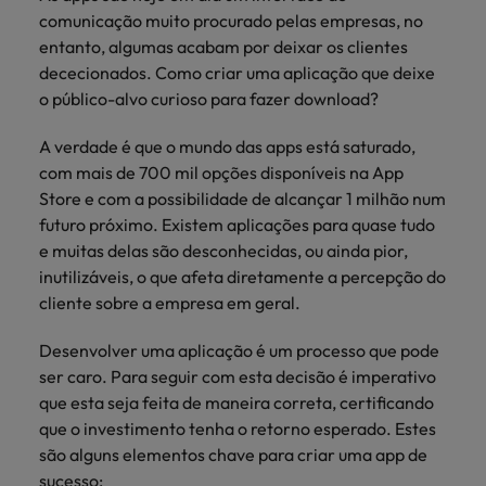
mais
ofertas
Robert
Conselhos de Contratação
comunicação muito procurado pelas empresas, no
ponta a
tendências de
esquina
Como potenciar os primeiros 5
Bélgica
Malásia
ESG e responsabilidade corporativa
de
Walters.
Mainland China
estabelecerem-
recrutamento.
Benchmarking salarial: vital para o
entanto, algumas acabam por deixar os clientes
minutos da sua entrevista
emprego
se em Portugal.
sucesso
dececionados. Como criar uma aplicação que deixe
Canadá
Mainland China
México
Casos de sucesso
o público-alvo curioso para fazer download?
Casos de
Chile
México
Nova Zelândia
sucesso
Conselhos de Contratação
A verdade é que o mundo das apps está saturado,
11 propostas para reter e atrair os
Conheça a nossa
Oriente Médio
Coréia do Sul
Nova Zelândia
com mais de 700 mil opções disponíveis na App
talentos mais requisitados
trajetória no
Store e com a possibilidade de alcançar 1 milhão num
desenvolvimento
Portugal
Espanha
Oriente Médio
futuro próximo. Existem aplicações para quase tudo
de soluções de
Conselhos de Contratação
e muitas delas são desconhecidas, ou ainda pior,
Reino Unido
gestão de
Estados Unidos
Portugal
O impacto da transformação digital
inutilizáveis, o que afeta diretamente a percepção do
talentos
Singapura
no local de trabalho
adaptadas a
cliente sobre a empresa em geral.
Filipinas
Reino Unido
cada
Suíça
organização.
Desenvolver uma aplicação é um processo que pode
França
Singapura
ser caro. Para seguir com esta decisão é imperativo
Tailândia
Trabalhe connosco
que esta seja feita de maneira correta, certificando
Holanda
Suíça
Taiwan
que o investimento tenha o retorno esperado. Estes
As pessoas são o coração do nosso
Hong Kong
Tailândia
são alguns elementos chave para criar uma app de
negócio. Ouça histórias da nossa
Vietnã
sucesso:
equipa para saber mais acerca de uma