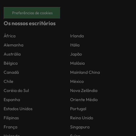
Preferências de cookies
Os nossos escritórios
África
Irlanda
Alemanha
Itália
Austrália
Japão
Bélgica
Malásia
Canadá
Mainland China
Chile
México
Coréia do Sul
Nova Zelândia
Espanha
Oriente Médio
Estados Unidos
Portugal
Filipinas
Reino Unido
França
Singapura
Holanda
Suíça