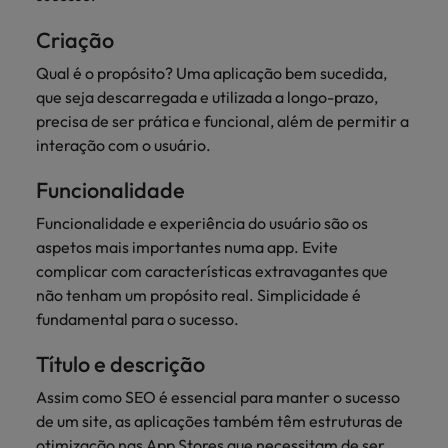
Índia
Taiwan
carreira na Robert Walters Portugal.
Criação
Indonésia
Vietnã
Saiba mais
Qual é o propósito? Uma aplicação bem sucedida,
que seja descarregada e utilizada a longo-prazo,
precisa de ser prática e funcional, além de permitir a
interação com o usuário.
Funcionalidade
Funcionalidade e experiência do usuário são os
aspetos mais importantes numa app. Evite
complicar com características extravagantes que
não tenham um propósito real. Simplicidade é
fundamental para o sucesso.
Título e descrição
Assim como SEO é essencial para manter o sucesso
de um site, as aplicações também têm estruturas de
otimização nas App Stores que necessitam de ser