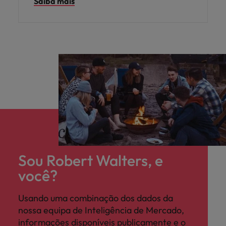
Saiba mais
a sua equipa em Portugal.
Sou Robert Walters, e
você?
Usando uma combinação dos dados da
nossa equipa de Inteligência de Mercado,
informações disponíveis publicamente e o