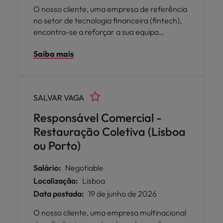
O nosso cliente, uma empresa de referência
no setor de tecnologia financeira (fintech),
encontra-se a reforçar a sua equipa
comercial, procurando um/a Sales Executive,
Saiba mais
para integrar uma função com forte foco
em prospeção e desenvolvimento de
negócio B2B.
SALVAR VAGA
Responsável Comercial -
Restauração Coletiva (Lisboa
ou Porto)
Salário:
Negotiable
Localização:
Lisboa
Data postada:
19 de junho de 2026
O nosso cliente, uma empresa multinacional