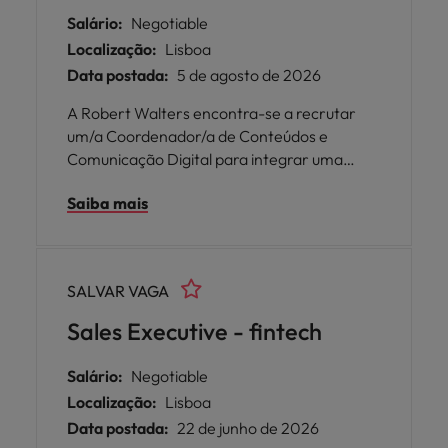
Salário:
Negotiable
Localização:
Lisboa
Data postada:
5 de agosto de 2026
A Robert Walters encontra-se a recrutar
um/a Coordenador/a de Conteúdos e
Comunicação Digital para integrar uma
conceituada Organização Internacional Sem
Saiba mais
Fins Lucrativos no setor da defesa do
ambiente, em plena fase de expansão e
consolidação da sua estrutura em Portugal.
SALVAR VAGA
Sales Executive - fintech
Salário:
Negotiable
Localização:
Lisboa
Data postada:
22 de junho de 2026