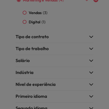
Marketing e Vendas
(4)
Índia
Taiwan
carreira na Robert Walters Portugal.
Vendas
(3)
Indonésia
Vietnã
Saiba mais
Digital
(1)
Tipo de contrato
Tipo de trabalho
Salário
Indústria
Nível de experiência
Primeiro idioma
Segundo idioma