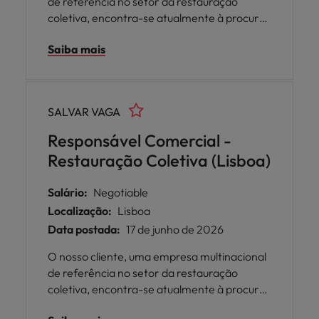
de referência no setor da restauração
coletiva, encontra-se atualmente à procura
de um Responsável Comercial para reforçar
Saiba mais
a sua equipa em Portugal.
SALVAR VAGA
Responsável Comercial -
Restauração Coletiva (Lisboa)
Salário:
Negotiable
Localização:
Lisboa
Data postada:
17 de junho de 2026
O nosso cliente, uma empresa multinacional
de referência no setor da restauração
coletiva, encontra-se atualmente à procura
de um Responsável Comercial para reforçar