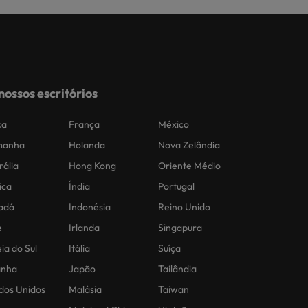
nossos escritórios
ca
França
México
manha
Holanda
Nova Zelândia
rália
Hong Kong
Oriente Médio
ica
Índia
Portugal
adá
Indonésia
Reino Unido
e
Irlanda
Singapura
ia do Sul
Itália
Suíça
anha
Japão
Tailândia
dos Unidos
Malásia
Taiwan