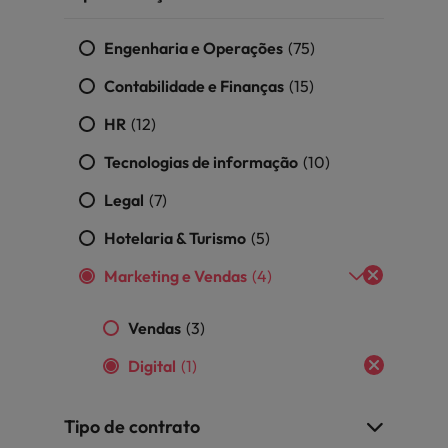
ra o sucesso
México
Engenharia e Operações
(75)
Nova Zelândia
Contabilidade e Finanças
(15)
HR
(12)
Oriente Médio
Tecnologias de informação
(10)
Portugal
minutos da sua entrevista
Legal
(7)
 os talentos mais requisitados
Reino Unido
Hotelaria & Turismo
(5)
Singapura
Marketing e Vendas
(4)
Suíça
Vendas
(3)
Tailândia
Digital
(1)
Taiwan
ital no local de trabalho
Tipo de contrato
Vietnã