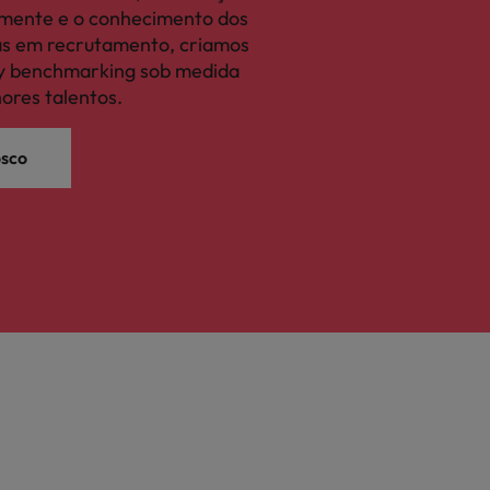
camente e o conhecimento dos
tas em recrutamento, criamos
ary benchmarking sob medida
hores talentos.
osco