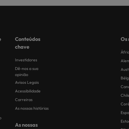
e
Conteúdos
Os 
chave
Áfri
Investidores
Ale
Dê-nos a sua
Aust
opinião
Bélg
Avisos Legais
Can
Acessibilidade
Chil
Carreiras
Coré
As nossas histórias
Esp
o
Esta
As nossas