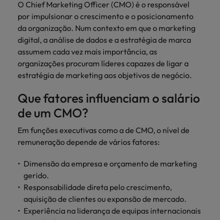
mais
ofertas
O Chief Marketing Officer (CMO) é o responsável
Robert
Conselhos de Contratação
ponta a
tendências de
esquina
Como potenciar os primeiros 5
Bélgica
Malásia
ESG e responsabilidade corporativa
de
por impulsionar o crescimento e o posicionamento
Walters.
Mainland China
estabelecerem-
recrutamento.
Benchmarking salarial: vital para o
minutos da sua entrevista
emprego
da organização. Num contexto em que o marketing
se em Portugal.
sucesso
Canadá
Mainland China
México
digital, a análise de dados e a estratégia de marca
Casos de sucesso
Casos de
assumem cada vez mais importância, as
Chile
México
Nova Zelândia
sucesso
Conselhos de Contratação
organizações procuram líderes capazes de ligar a
11 propostas para reter e atrair os
Conheça a nossa
estratégia de marketing aos objetivos de negócio.
Oriente Médio
Coréia do Sul
Nova Zelândia
talentos mais requisitados
trajetória no
Que fatores influenciam o salário
desenvolvimento
Portugal
Espanha
Oriente Médio
de soluções de
de um CMO?
Conselhos de Contratação
Reino Unido
gestão de
Estados Unidos
Portugal
O impacto da transformação digital
talentos
Em funções executivas como a de CMO, o nível de
Singapura
no local de trabalho
adaptadas a
Filipinas
Reino Unido
remuneração depende de vários fatores:
cada
Suíça
organização.
França
Singapura
Dimensão da empresa e orçamento de marketing
Tailândia
gerido.
Trabalhe connosco
Holanda
Suíça
Responsabilidade direta pelo crescimento,
Taiwan
As pessoas são o coração do nosso
aquisição de clientes ou expansão de mercado.
Hong Kong
Tailândia
negócio. Ouça histórias da nossa
Vietnã
Experiência na liderança de equipas internacionais
equipa para saber mais acerca de uma