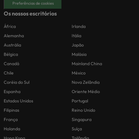
Preferências de cookies
Os nossos escritórios
África
Irlanda
Alemanha
Itália
Austrália
Japão
Bélgica
Malásia
Canadá
Mainland China
Chile
México
Coréia do Sul
Nova Zelândia
Espanha
Oriente Médio
Estados Unidos
Portugal
Filipinas
Reino Unido
França
Singapura
Holanda
Suíça
Hong Kong
Tailândia