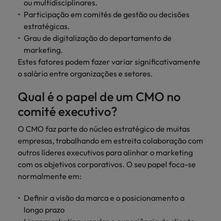
ou multidisciplinares.
Índia
Taiwan
carreira na Robert Walters Portugal.
Participação em comités de gestão ou decisões
Indonésia
estratégicas.
Vietnã
Saiba mais
Grau de digitalização do departamento de
marketing.
Estes fatores podem fazer variar significativamente
o salário entre organizações e setores.
Qual é o papel de um CMO no
comité executivo?
O CMO faz parte do núcleo estratégico de muitas
empresas, trabalhando em estreita colaboração com
outros líderes executivos para alinhar o marketing
com os objetivos corporativos. O seu papel foca-se
normalmente em:
Definir a visão da marca e o posicionamento a
longo prazo