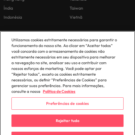
Índia
Taiwan
Indonésia
Vietnã
As nossas políticas
O nosso escritório em
Utilizamos cookies estritamente necessários para garantir o
Portugal
funcionamento do nosso site. Ao clicar em “Aceitar todos”
Politica Privacidade
você concorda com o armazenamento de cookies não
estritamente necessários em seu dispositivo para melhorar
Lisboa
Politica de cookies
a navegação no site, analisar seu uso e contribuir com
Política de Biblioteca
nossos esforços de marketing. Você pode optar por
“Rejeitar todos”, exceto os cookies estritamente
Politica de escravidão moderna
necessários, ou definir “Preferências de Cookies” para
gerenciar suas preferências. Para mais informações,
consulte a nossa
Política de Cookies
Preferências de cookies
© 2025 Robert Walters Plc. All Rights Reserved.
Rejeitar tudo