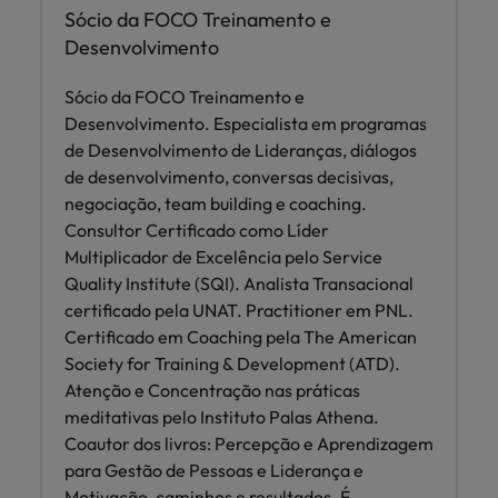
Índia
Taiwan
Sócio da FOCO Treinamento e
carreira na Robert Walters Portugal.
Desenvolvimento
Indonésia
Vietnã
Saiba mais
Sócio da FOCO Treinamento e
Desenvolvimento. Especialista em programas
de Desenvolvimento de Lideranças, diálogos
de desenvolvimento, conversas decisivas,
negociação, team building e coaching.
Consultor Certificado como Líder
Multiplicador de Excelência pelo Service
Quality Institute (SQI). Analista Transacional
certificado pela UNAT. Practitioner em PNL.
Certificado em Coaching pela The American
Society for Training & Development (ATD).
Atenção e Concentração nas práticas
meditativas pelo Instituto Palas Athena.
Coautor dos livros: Percepção e Aprendizagem
para Gestão de Pessoas e Liderança e
Motivação, caminhos e resultados. É