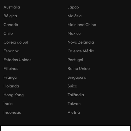
Austrália
Japão
Bélgica
Malásia
Canadá
Mainland China
Chile
México
Coréia do Sul
Nova Zelândia
Espanha
Oriente Médio
Estados Unidos
Portugal
Filipinas
Reino Unido
França
Singapura
Holanda
Suíça
Hong Kong
Tailândia
Índia
Taiwan
Indonésia
Vietnã