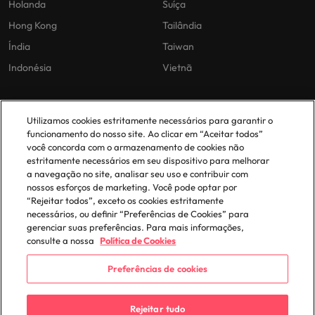
Holanda
Suíça
Hong Kong
Tailândia
Índia
Taiwan
Indonésia
Vietnã
As nossas políticas
O nosso escritório em
Utilizamos cookies estritamente necessários para garantir o
Portugal
funcionamento do nosso site. Ao clicar em “Aceitar todos”
Politica Privacidade
você concorda com o armazenamento de cookies não
estritamente necessários em seu dispositivo para melhorar
Lisboa
Politica de cookies
a navegação no site, analisar seu uso e contribuir com
Política de Biblioteca
nossos esforços de marketing. Você pode optar por
“Rejeitar todos”, exceto os cookies estritamente
Politica de escravidão moderna
necessários, ou definir “Preferências de Cookies” para
gerenciar suas preferências. Para mais informações,
consulte a nossa
Política de Cookies
Preferências de cookies
© 2025 Robert Walters Plc. All Rights Reserved.
Rejeitar tudo