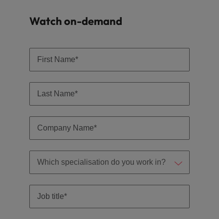
Índia
Taiwan
carreira na Robert Walters Portugal.
Watch on-demand
Indonésia
Vietnã
Saiba mais