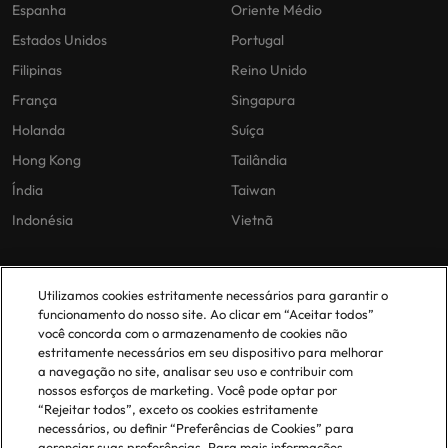
Espanha
Oriente Médio
Estados Unidos
Portugal
Filipinas
Reino Unido
França
Singapura
Holanda
Suíça
Hong Kong
Tailândia
Índia
Taiwan
Indonésia
Vietnã
As nossas políticas
O nosso escritório em
Utilizamos cookies estritamente necessários para garantir o
Portugal
funcionamento do nosso site. Ao clicar em “Aceitar todos”
Politica Privacidade
você concorda com o armazenamento de cookies não
estritamente necessários em seu dispositivo para melhorar
Lisboa
Politica de cookies
a navegação no site, analisar seu uso e contribuir com
Política de Biblioteca
nossos esforços de marketing. Você pode optar por
“Rejeitar todos”, exceto os cookies estritamente
Politica de escravidão moderna
necessários, ou definir “Preferências de Cookies” para
gerenciar suas preferências. Para mais informações,