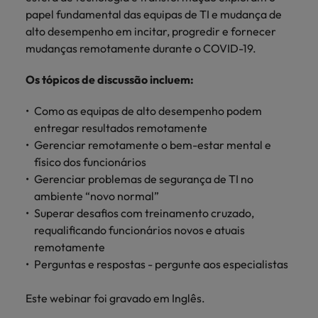
mais
ofertas
Robert
Conselhos de Contratação
papel fundamental das equipas de TI e mudança de
ponta a
tendências de
esquina
Como potenciar os primeiros 5
Bélgica
Malásia
ESG e responsabilidade corporativa
de
Walters.
Mainland China
estabelecerem-
recrutamento.
Benchmarking salarial: vital para o
alto desempenho em incitar, progredir e fornecer
minutos da sua entrevista
emprego
se em Portugal.
sucesso
mudanças remotamente durante o COVID-19.
Canadá
Mainland China
México
Casos de sucesso
Casos de
Os tópicos de discussão incluem:
Chile
México
Nova Zelândia
sucesso
Conselhos de Contratação
11 propostas para reter e atrair os
Conheça a nossa
Oriente Médio
Como as equipas de alto desempenho podem
Coréia do Sul
Nova Zelândia
talentos mais requisitados
trajetória no
entregar resultados remotamente
desenvolvimento
Portugal
Espanha
Oriente Médio
Gerenciar remotamente o bem-estar mental e
de soluções de
físico dos funcionários
Conselhos de Contratação
Reino Unido
gestão de
Estados Unidos
Portugal
Gerenciar problemas de segurança de TI no
O impacto da transformação digital
talentos
Singapura
ambiente “novo normal”
no local de trabalho
adaptadas a
Filipinas
Reino Unido
cada
Superar desafios com treinamento cruzado,
Suíça
organização.
requalificando funcionários novos e atuais
França
Singapura
remotamente
Tailândia
Trabalhe connosco
Holanda
Perguntas e respostas - pergunte aos especialistas
Suíça
Taiwan
As pessoas são o coração do nosso
Hong Kong
Tailândia
Este webinar foi gravado em Inglês.
negócio. Ouça histórias da nossa
Vietnã
equipa para saber mais acerca de uma