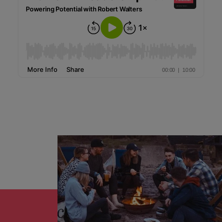
Índia
Taiwan
carreira na Robert Walters Portugal.
Indonésia
Vietnã
Saiba mais