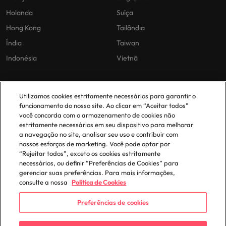
Holanda
Suíça
Hong Kong
Tailândia
Índia
Taiwan
Indonésia
Vietnã
As nossas políticas
O nosso escritório em
Utilizamos cookies estritamente necessários para garantir o
Portugal
funcionamento do nosso site. Ao clicar em “Aceitar todos”
Politica Privacidade
você concorda com o armazenamento de cookies não
estritamente necessários em seu dispositivo para melhorar
Lisboa
Politica de cookies
a navegação no site, analisar seu uso e contribuir com
Política de Biblioteca
nossos esforços de marketing. Você pode optar por
“Rejeitar todos”, exceto os cookies estritamente
Politica de escravidão moderna
necessários, ou definir “Preferências de Cookies” para
gerenciar suas preferências. Para mais informações,
consulte a nossa
Política de Cookies
Preferências de cookies