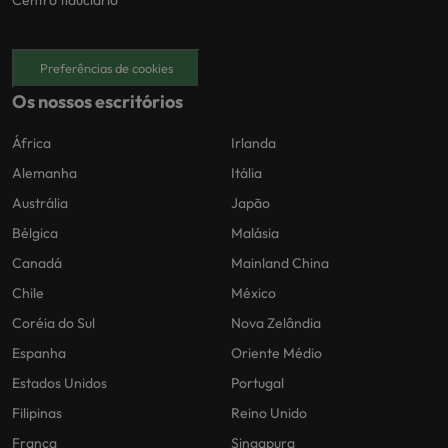
Centro fiduciário
Preferências de cookies
Os nossos escritórios
África
Irlanda
Alemanha
Itália
Austrália
Japão
Bélgica
Malásia
Canadá
Mainland China
Chile
México
Coréia do Sul
Nova Zelândia
Espanha
Oriente Médio
Estados Unidos
Portugal
Filipinas
Reino Unido
França
Singapura