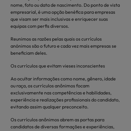
mais
ofertas
Robert
nome, foto ou data de nascimento. Do ponto de vista
Conselhos de Contratação
ponta a
tendências de
esquina
Como potenciar os primeiros 5
Bélgica
Malásia
ESG e responsabilidade corporativa
de
Walters.
Mainland China
empresarial, é uma opção benéfica para empresas
estabelecerem-
recrutamento.
Benchmarking salarial: vital para o
minutos da sua entrevista
emprego
se em Portugal.
que visam ser mais inclusivas e enriquecer suas
sucesso
Canadá
Mainland China
México
equipas com perfis diversos.
Casos de sucesso
Casos de
Chile
México
Nova Zelândia
sucesso
Conselhos de Contratação
Reunimos as razões pelas quais os currículos
11 propostas para reter e atrair os
Conheça a nossa
Oriente Médio
Coréia do Sul
anónimos são o futuro e cada vez mais empresas se
Nova Zelândia
talentos mais requisitados
trajetória no
beneficiam deles.
desenvolvimento
Portugal
Espanha
Oriente Médio
de soluções de
Os currículos que evitam vieses inconscientes
Conselhos de Contratação
Reino Unido
gestão de
Estados Unidos
Portugal
O impacto da transformação digital
talentos
Ao ocultar informações como nome, gênero, idade
Singapura
no local de trabalho
adaptadas a
Filipinas
Reino Unido
ou raça, os currículos anônimos focam
cada
Suíça
exclusivamente nas competências e habilidades,
organização.
França
Singapura
experiência e realizações profissionais do candidato,
Tailândia
Trabalhe connosco
evitando assim qualquer preconceito.
Holanda
Suíça
Taiwan
As pessoas são o coração do nosso
Os currículos anônimos abrem as portas para
Hong Kong
Tailândia
negócio. Ouça histórias da nossa
Vietnã
candidatos de diversas formações e experiências,
equipa para saber mais acerca de uma