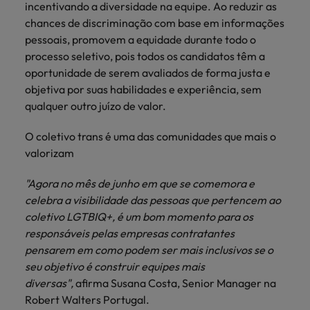
incentivando a diversidade na equipe. Ao reduzir as
Índia
Taiwan
carreira na Robert Walters Portugal.
chances de discriminação com base em informações
Indonésia
Vietnã
pessoais, promovem a equidade durante todo o
Saiba mais
processo seletivo, pois todos os candidatos têm a
oportunidade de serem avaliados de forma justa e
objetiva por suas habilidades e experiência, sem
qualquer outro juízo de valor.
O coletivo trans é uma das comunidades que mais o
valorizam
"Agora no mês de junho em que se comemora e
celebra a visibilidade das pessoas que pertencem ao
coletivo LGTBIQ+, é um bom momento para os
responsáveis pelas empresas contratantes
pensarem em como podem ser mais inclusivos se o
seu objetivo é construir equipes mais
diversas",
afirma Susana Costa, Senior Manager na
Robert Walters Portugal.