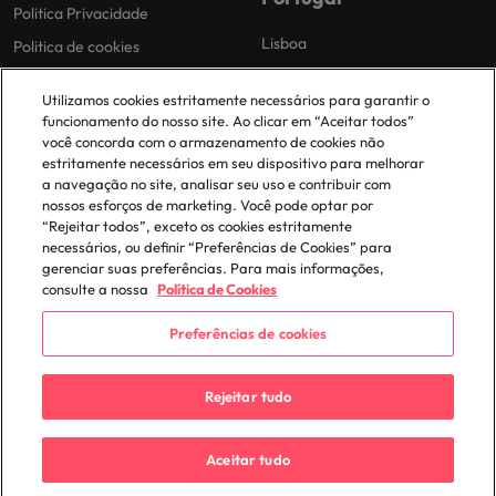
Politica Privacidade
Lisboa
Politica de cookies
Política de Biblioteca
Utilizamos cookies estritamente necessários para garantir o
Politica de escravidão moderna
funcionamento do nosso site. Ao clicar em “Aceitar todos”
você concorda com o armazenamento de cookies não
estritamente necessários em seu dispositivo para melhorar
a navegação no site, analisar seu uso e contribuir com
nossos esforços de marketing. Você pode optar por
“Rejeitar todos”, exceto os cookies estritamente
necessários, ou definir “Preferências de Cookies” para
© 2025 Robert Walters Plc. All Rights Reserved.
gerenciar suas preferências. Para mais informações,
consulte a nossa
Política de Cookies
Preferências de cookies
Rejeitar tudo
Aceitar tudo