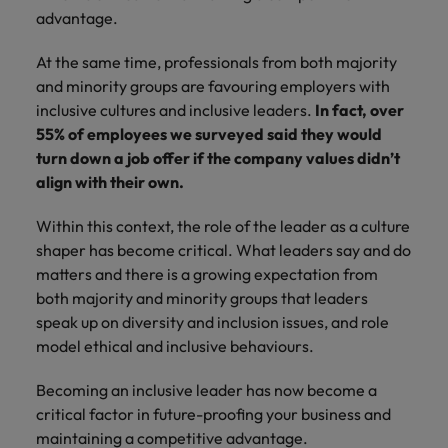
mais
ofertas
Robert
advantage.
Conselhos de Contratação
ponta a
tendências de
esquina
Como potenciar os primeiros 5
Bélgica
Malásia
ESG e responsabilidade corporativa
de
Walters.
Mainland China
estabelecerem-
recrutamento.
Benchmarking salarial: vital para o
minutos da sua entrevista
emprego
At the same time, professionals from both majority
se em Portugal.
sucesso
Canadá
Mainland China
México
and minority groups are favouring employers with
Casos de sucesso
Casos de
inclusive cultures and inclusive leaders.
In fact, over
Chile
México
Nova Zelândia
sucesso
Conselhos de Contratação
55% of employees we surveyed said they would
11 propostas para reter e atrair os
Conheça a nossa
Oriente Médio
Coréia do Sul
Nova Zelândia
turn down a job offer if the company values didn’t
talentos mais requisitados
trajetória no
align with their own.
desenvolvimento
Portugal
Espanha
Oriente Médio
de soluções de
Within this context, the role of the leader as a culture
Conselhos de Contratação
Reino Unido
gestão de
Estados Unidos
Portugal
shaper has become critical. What leaders say and do
O impacto da transformação digital
talentos
Singapura
matters and there is a growing expectation from
no local de trabalho
adaptadas a
Filipinas
Reino Unido
both majority and minority groups that leaders
cada
Suíça
organização.
speak up on diversity and inclusion issues, and role
França
Singapura
model ethical and inclusive behaviours.
Tailândia
Trabalhe connosco
Holanda
Suíça
Taiwan
Becoming an inclusive leader has now become a
As pessoas são o coração do nosso
critical factor in future-proofing your business and
Hong Kong
Tailândia
negócio. Ouça histórias da nossa
Vietnã
maintaining a competitive advantage.
equipa para saber mais acerca de uma