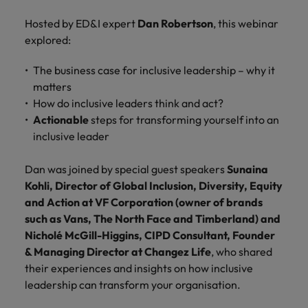
Índia
Taiwan
carreira na Robert Walters Portugal.
Hosted by ED&I expert
Dan Robertson
, this webinar
Indonésia
Vietnã
explored:
Saiba mais
The business case for inclusive leadership – why it
matters
How do inclusive leaders think and act?
Actionable
steps for transforming yourself into an
inclusive leader
Dan was joined by special guest speakers
Sunaina
Kohli, Director of Global Inclusion, Diversity, Equity
and Action at VF Corporation (owner of brands
such as Vans, The North Face and Timberland) and
Nicholé McGill-Higgins, CIPD Consultant, Founder
& Managing Director at Changez Life
, who shared
their experiences and insights on how inclusive
leadership can transform your organisation.