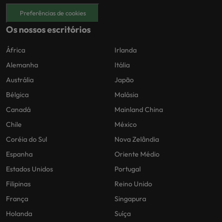
Preferências de cookies
Os nossos escritórios
África
Irlanda
Alemanha
Itália
Austrália
Japão
Bélgica
Malásia
Canadá
Mainland China
Chile
México
Coréia do Sul
Nova Zelândia
Espanha
Oriente Médio
Estados Unidos
Portugal
Filipinas
Reino Unido
França
Singapura
Holanda
Suíça