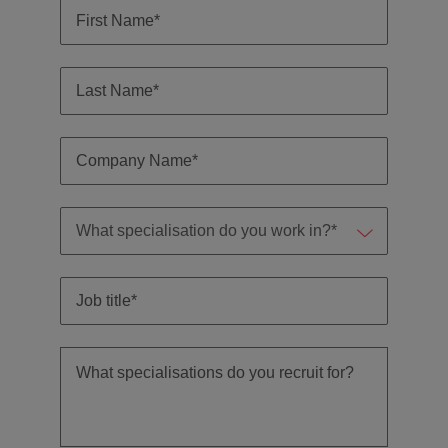
Índia
Taiwan
carreira na Robert Walters Portugal.
Indonésia
Vietnã
Saiba mais