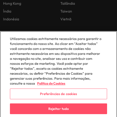
Hong Kong
Tailândia
Índia
Taiwan
Indonésia
Vietnã
As nossas políticas
O nosso escritório em
Utilizamos cookies estritamente necessários para garantir o
Portugal
funcionamento do nosso site. Ao clicar em “Aceitar todos”
Politica Privacidade
você concorda com o armazenamento de cookies não
estritamente necessários em seu dispositivo para melhorar
Lisboa
Politica de cookies
a navegação no site, analisar seu uso e contribuir com
Política de Biblioteca
nossos esforços de marketing. Você pode optar por
“Rejeitar todos”, exceto os cookies estritamente
Politica de escravidão moderna
necessários, ou definir “Preferências de Cookies” para
gerenciar suas preferências. Para mais informações,
consulte a nossa
Política de Cookies
Preferências de cookies
© 2025 Robert Walters Plc. All Rights Reserved.
Rejeitar tudo