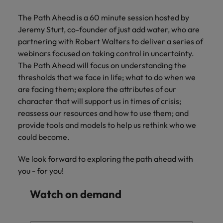
mais
ofertas
Robert
Conselhos de Contratação
ponta a
tendências de
esquina
Como potenciar os primeiros 5
Bélgica
Malásia
ESG e responsabilidade corporativa
de
The Path Ahead is a 60 minute session hosted by
Walters.
Mainland China
estabelecerem-
recrutamento.
Benchmarking salarial: vital para o
minutos da sua entrevista
emprego
Jeremy Sturt, co-founder of just add water, who are
se em Portugal.
sucesso
Canadá
Mainland China
México
partnering with Robert Walters to deliver a series of
Casos de sucesso
Casos de
webinars focused on taking control in uncertainty.
Chile
México
Nova Zelândia
sucesso
Conselhos de Contratação
The Path Ahead will focus on understanding the
11 propostas para reter e atrair os
Conheça a nossa
thresholds that we face in life; what to do when we
Oriente Médio
Coréia do Sul
Nova Zelândia
talentos mais requisitados
trajetória no
are facing them; explore the attributes of our
desenvolvimento
Portugal
Espanha
Oriente Médio
character that will support us in times of crisis;
de soluções de
reassess our resources and how to use them; and
Conselhos de Contratação
Reino Unido
gestão de
Estados Unidos
Portugal
provide tools and models to help us rethink who we
O impacto da transformação digital
talentos
Singapura
could become.
no local de trabalho
adaptadas a
Filipinas
Reino Unido
cada
Suíça
We look forward to exploring the path ahead with
organização.
França
Singapura
you - for you!
Tailândia
Trabalhe connosco
Holanda
Suíça
Watch on demand
Taiwan
As pessoas são o coração do nosso
Hong Kong
Tailândia
negócio. Ouça histórias da nossa
Vietnã
equipa para saber mais acerca de uma