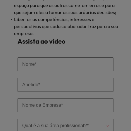
Índia
Taiwan
espaço para que os outros cometam erros e para
carreira na Robert Walters Portugal.
que sejam eles a tomar as suas próprias decisões;
Indonésia
Vietnã
Saiba mais
Libertar as competências, interesses e
perspectivas que cada colaborador traz para a sua
empresa.
Assista ao vídeo