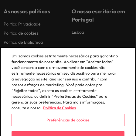
As nossas políticas
O nosso escritório em
Portugal
Politica Privacidade
Lisboa
Politica de cookies
Política de Biblioteca
Politica de escravidão moderna
Utilizamos cookies estritamente necessários para garantir o
funcionamento do nosso site. Ao clicar em “Aceitar todos”
você concorda com o armazenamento de cookies não
estritamente necessários em seu dispositivo para melhorar
a navegação no site, analisar seu uso e contribuir com
nossos esforços de marketing. Você pode optar por
“Rejeitar todos”, exceto os cookies estritamente
© 2025 Robert Walters Plc. All Rights Reserved.
necessários, ou definir “Preferências de Cookies” para
gerenciar suas preferências. Para mais informações,
consulte a nossa
Política de Cookies
Preferências de cookies