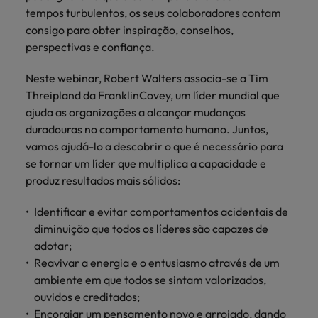
mais
ofertas
Robert
tempos turbulentos, os seus colaboradores contam
Conselhos de Contratação
ponta a
tendências de
esquina
Como potenciar os primeiros 5
Bélgica
Malásia
ESG e responsabilidade corporativa
de
Walters.
Mainland China
estabelecerem-
recrutamento.
consigo para obter inspiração, conselhos,
Benchmarking salarial: vital para o
minutos da sua entrevista
emprego
se em Portugal.
perspectivas e confiança.
sucesso
Canadá
Mainland China
México
Casos de sucesso
Casos de
Neste webinar, Robert Walters associa-se a Tim
Chile
México
Nova Zelândia
sucesso
Conselhos de Contratação
Threipland da FranklinCovey, um líder mundial que
11 propostas para reter e atrair os
Conheça a nossa
Oriente Médio
Coréia do Sul
Nova Zelândia
ajuda as organizações a alcançar mudanças
talentos mais requisitados
trajetória no
duradouras no comportamento humano. Juntos,
desenvolvimento
Portugal
Espanha
Oriente Médio
vamos ajudá-lo a descobrir o que é necessário para
de soluções de
Conselhos de Contratação
se tornar um líder que multiplica a capacidade e
Reino Unido
gestão de
Estados Unidos
Portugal
O impacto da transformação digital
produz resultados mais sólidos:
talentos
Singapura
no local de trabalho
adaptadas a
Filipinas
Reino Unido
Identificar e evitar comportamentos acidentais de
cada
Suíça
organização.
diminuição que todos os líderes são capazes de
França
Singapura
adotar;
Tailândia
Trabalhe connosco
Reavivar a energia e o entusiasmo através de um
Holanda
Suíça
Taiwan
ambiente em que todos se sintam valorizados,
As pessoas são o coração do nosso
Hong Kong
Tailândia
ouvidos e creditados;
negócio. Ouça histórias da nossa
Vietnã
Encorajar um pensamento novo e arrojado, dando
equipa para saber mais acerca de uma