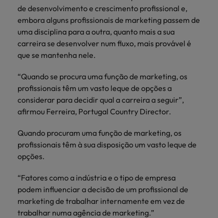
mais
ofertas
Robert
de desenvolvimento e crescimento profissional e,
Conselhos de Contratação
ponta a
tendências de
esquina
Como potenciar os primeiros 5
Bélgica
Malásia
ESG e responsabilidade corporativa
de
Walters.
Mainland China
embora alguns profissionais de marketing passem de
estabelecerem-
recrutamento.
Benchmarking salarial: vital para o
minutos da sua entrevista
emprego
se em Portugal.
uma disciplina para a outra, quanto mais a sua
sucesso
Canadá
Mainland China
México
carreira se desenvolver num fluxo, mais provável é
Casos de sucesso
Casos de
que se mantenha nele.
Chile
México
Nova Zelândia
sucesso
Conselhos de Contratação
11 propostas para reter e atrair os
Conheça a nossa
Oriente Médio
Coréia do Sul
“Quando se procura uma função de marketing, os
Nova Zelândia
talentos mais requisitados
trajetória no
profissionais têm um vasto leque de opções a
desenvolvimento
Portugal
Espanha
Oriente Médio
considerar para decidir qual a carreira a seguir”,
de soluções de
Conselhos de Contratação
afirmou Ferreira, Portugal Country Director.
Reino Unido
gestão de
Estados Unidos
Portugal
O impacto da transformação digital
talentos
Singapura
Quando procuram uma função de marketing, os
no local de trabalho
adaptadas a
Filipinas
Reino Unido
profissionais têm à sua disposição um vasto leque de
cada
Suíça
organização.
opções.
França
Singapura
Tailândia
Trabalhe connosco
“Fatores como a indústria e o tipo de empresa
Holanda
Suíça
podem influenciar a decisão de um profissional de
Taiwan
As pessoas são o coração do nosso
marketing de trabalhar internamente em vez de
Hong Kong
Tailândia
negócio. Ouça histórias da nossa
Vietnã
trabalhar numa agência de marketing.”
equipa para saber mais acerca de uma