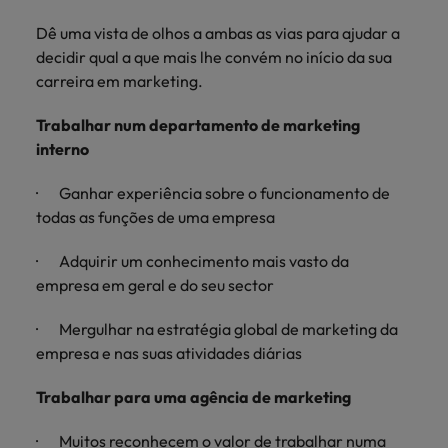
Índia
Taiwan
carreira na Robert Walters Portugal.
Dê uma vista de olhos a ambas as vias para ajudar a
Indonésia
Vietnã
decidir qual a que mais lhe convém no início da sua
Saiba mais
carreira em marketing.
Trabalhar num departamento de marketing
interno
· Ganhar experiência sobre o funcionamento de
todas as funções de uma empresa
· Adquirir um conhecimento mais vasto da
empresa em geral e do seu sector
· Mergulhar na estratégia global de marketing da
empresa e nas suas atividades diárias
Trabalhar para uma agência de marketing
· Muitos reconhecem o valor de trabalhar numa