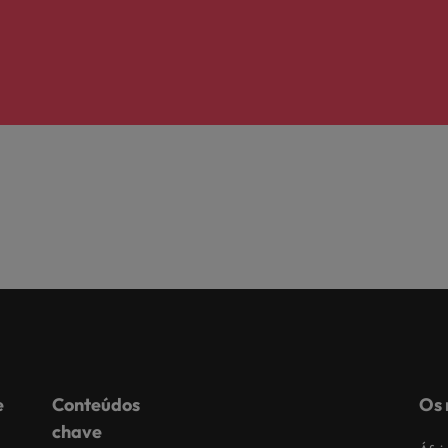
e
Conteúdos
Os 
chave