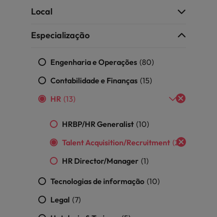
ra o sucesso
Local
México
Especialização
Nova Zelândia
Engenharia e Operações
Oriente Médio
(80)
Contabilidade e Finanças
(15)
Portugal
minutos da sua entrevista
HR
(13)
 os talentos mais requisitados
Reino Unido
HRBP/HR Generalist
(10)
Singapura
Talent Acquisition/Recruitment
(2)
Suíça
HR Director/Manager
(1)
Tailândia
Tecnologias de informação
(10)
Taiwan
ital no local de trabalho
Legal
(7)
Vietnã