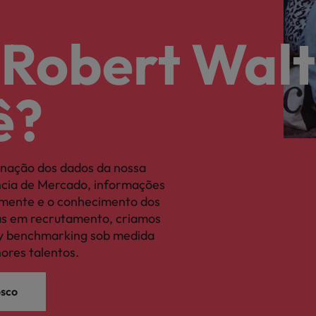
 Robert Walt
ê?
nação dos dados da nossa
ência de Mercado, informações
camente e o conhecimento dos
tas em recrutamento, criamos
ary benchmarking sob medida
hores talentos.
osco