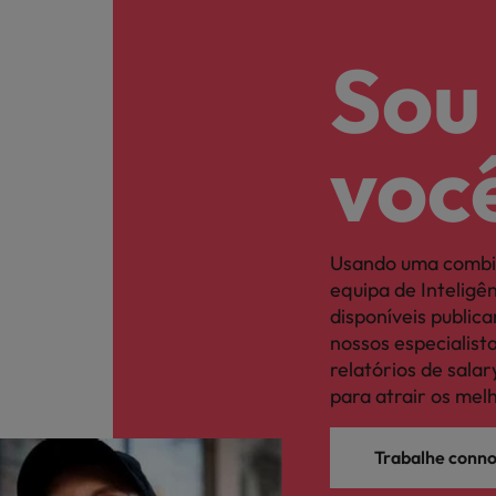
Sou
voc
Usando uma combi
equipa de Intelig
disponíveis publi
nossos especialis
relatórios de sal
para atrair os mel
Trabalhe conn