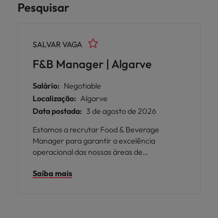
Pesquisar
SALVAR VAGA
F&B Manager | Algarve
Salário:
Negotiable
Localização:
Algarve
Data postada:
3 de agosto de 2026
Estamos a recrutar Food & Beverage
Manager para garantir a excelência
operacional das nossas áreas de
restauração e bebidas, assegurando
Saiba mais
elevados padrões de serviço, alinhados com
os standarts do grupo, assimo como a
satisfação do cliente e rentabilidade do
negócio.