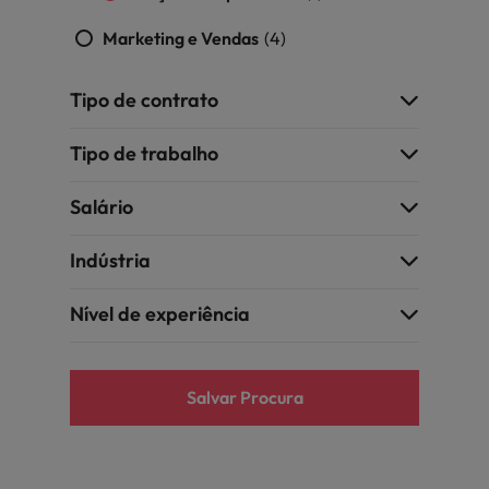
Índia
Taiwan
carreira na Robert Walters Portugal.
Marketing e Vendas
(4)
Indonésia
Vietnã
Saiba mais
Tipo de contrato
Tipo de trabalho
Salário
Indústria
Nível de experiência
Salvar Procura