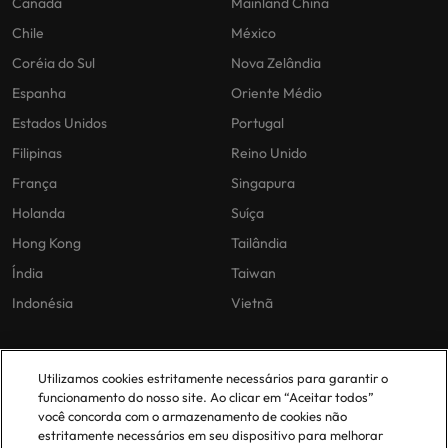
Canadá
Mainland China
Chile
México
Coréia do Sul
Nova Zelândia
Espanha
Oriente Médio
Estados Unidos
Portugal
Filipinas
Reino Unido
França
Singapura
Holanda
Suíça
Hong Kong
Tailândia
Índia
Taiwan
Indonésia
Vietnã
As nossas políticas
O nosso escritório em
Utilizamos cookies estritamente necessários para garantir o
Portugal
funcionamento do nosso site. Ao clicar em “Aceitar todos”
Politica Privacidade
você concorda com o armazenamento de cookies não
estritamente necessários em seu dispositivo para melhorar
Lisboa
Politica de cookies