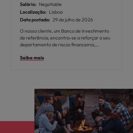
Salário:
Negotiable
Localização:
Lisboa
Data postada:
29 de julho de 2026
O nosso cliente, um Banco de Investimento
de referência, encontra-se a reforçar o seu
departamento de riscos financeiros,
procurando um/a Técnico de Risco
Saiba mais
Financeiro Sénior, para integrar uma função
com atuação transversal na gestão de riscos
a nível consolidado e individual.