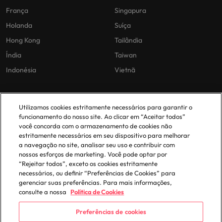
França
Singapura
Holanda
Suíça
Hong Kong
Tailândia
Índia
Taiwan
Indonésia
Vietnã
As nossas políticas
O nosso escritório em
Utilizamos cookies estritamente necessários para garantir o
Portugal
funcionamento do nosso site. Ao clicar em “Aceitar todos”
Politica Privacidade
você concorda com o armazenamento de cookies não
estritamente necessários em seu dispositivo para melhorar
Lisboa
Politica de cookies
a navegação no site, analisar seu uso e contribuir com
Política de Biblioteca
nossos esforços de marketing. Você pode optar por
“Rejeitar todos”, exceto os cookies estritamente
Politica de escravidão moderna
necessários, ou definir “Preferências de Cookies” para
gerenciar suas preferências. Para mais informações,
consulte a nossa
Política de Cookies
Preferências de cookies