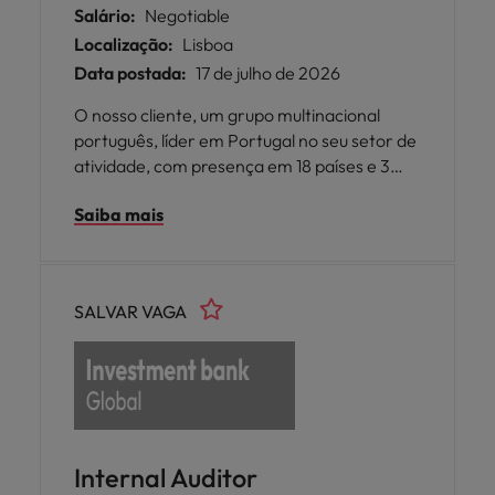
Salário:
Negotiable
Localização:
Lisboa
Data postada:
17 de julho de 2026
O nosso cliente, um grupo multinacional
português, líder em Portugal no seu setor de
atividade, com presença em 18 países e 3
continentes, composto por mais de 70
Saiba mais
empresas, encontra-se a reforçar a sua
equipa de Accounting & Tax com a
contratação de um Accounting Assistant.
SALVAR VAGA
Internal Auditor