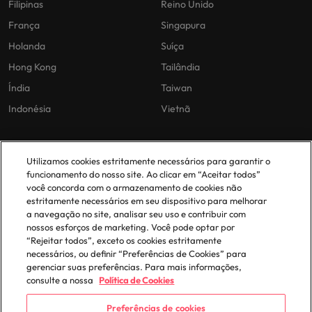
Filipinas
Reino Unido
França
Singapura
Holanda
Suíça
Hong Kong
Tailândia
Índia
Taiwan
Indonésia
Vietnã
As nossas políticas
O nosso escritório em
Utilizamos cookies estritamente necessários para garantir o
Portugal
funcionamento do nosso site. Ao clicar em “Aceitar todos”
Politica Privacidade
você concorda com o armazenamento de cookies não
estritamente necessários em seu dispositivo para melhorar
Lisboa
Politica de cookies
a navegação no site, analisar seu uso e contribuir com
Política de Biblioteca
nossos esforços de marketing. Você pode optar por
“Rejeitar todos”, exceto os cookies estritamente
Politica de escravidão moderna
necessários, ou definir “Preferências de Cookies” para
gerenciar suas preferências. Para mais informações,
consulte a nossa
Política de Cookies
Preferências de cookies